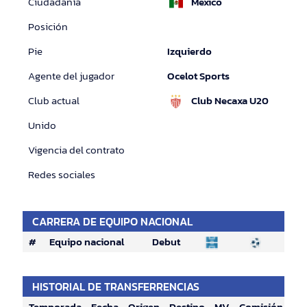
Ciudadanía
México
Posición
Pie
Izquierdo
Agente del jugador
Ocelot Sports
Club actual
Club Necaxa U20
Unido
Vigencia del contrato
Redes sociales
CARRERA DE EQUIPO NACIONAL
#
Equipo nacional
Debut
HISTORIAL DE TRANSFERRENCIAS
Temporada
Fecha
Origen
Destino
MV
Comisión