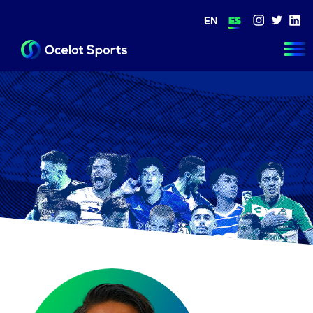
EN
ES
NOSOTROS
FUTBOL
ESPORTS
THE ACADEM
EQUIPO
CONTACTO