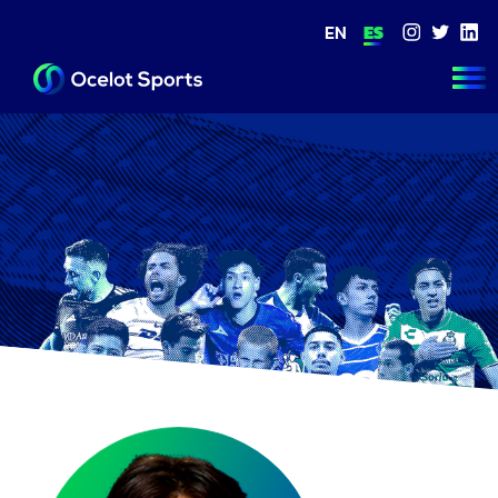
EN
ES
NOSOTROS
FUTBOL
ESPORTS
THE ACADEM
EQUIPO
CONTACTO